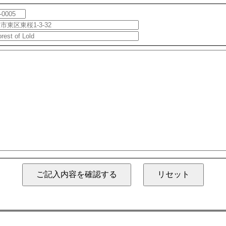
AN
プラン
PORT
卒ハナレポート
QUEST
資料請求
RTY
企業宴会・パーティ
STAGRAM