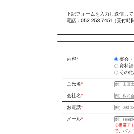
下記フォームを入力し送信して
電話：
052-253-7451
（受付時間 
内容
*
宴会・
資料請
その他
FA
ご氏名
*
会社名
*
PH
お電話
*
メール
*
ST
※携帯ア
で、パソ